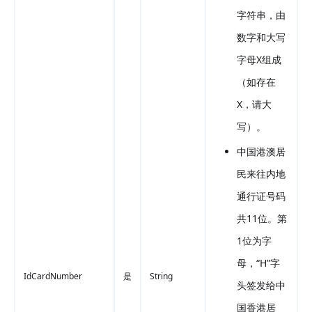
字符串，由
数字和大写
字母X组成
（如存在
X，请大
写）。
中国港澳居
民来往内地
通行证号码
共11位。第
1位为字
母，“H”字
IdCardNumber
是
String
头签发给中
国香港居