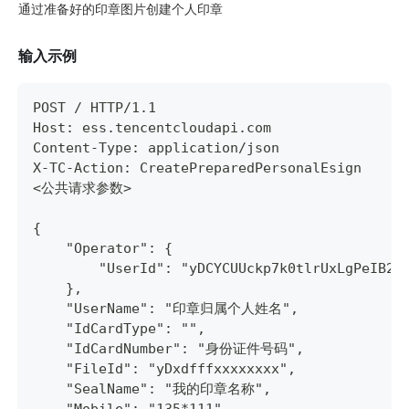
通过准备好的印章图片创建个人印章
输入示例
POST / HTTP/1.1
Host: ess.tencentcloudapi.com
Content-Type: application/json
X-TC-Action: CreatePreparedPersonalEsign
<公共请求参数>
{
    "Operator": {
        "UserId": "yDCYCUUckp7k0tlrUxLgPeIB2r
    },
    "UserName": "印章归属个人姓名",
    "IdCardType": "",
    "IdCardNumber": "身份证件号码",
    "FileId": "yDxdfffxxxxxxxx",
    "SealName": "我的印章名称",