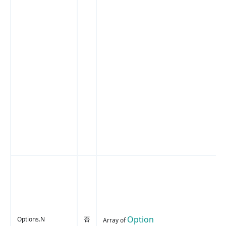
Option
Options.N
否
Array of