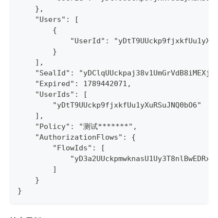
    },
    "Users": [
        {
            "UserId": "yDtT9UUckp9fjxkfUu1yXu
        }
    ],
    "SealId": "yDClqUUckpaj38v1UmGrVdB8iMEXjd
    "Expired": 1789442071,
    "UserIds": [
        "yDtT9UUckp9fjxkfUu1yXuRSuJNQ0bO6"
    ],
    "Policy": "测试*******",
    "AuthorizationFlows": {
        "FlowIds": [
            "yD3a2UUckpmwknasU1Uy3T8nlBwEDRxj
        ]
    }
}