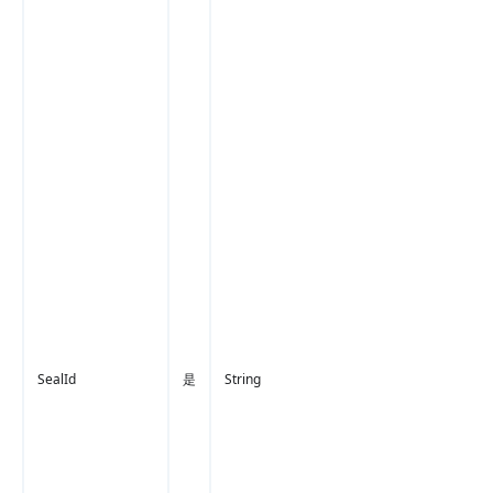
SealId
是
String