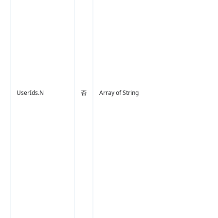
UserIds.N
否
Array of String