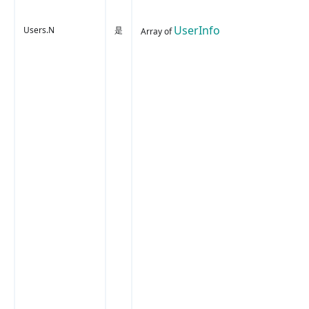
UserInfo
Users.N
是
Array of