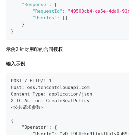
"Response"
:
{
"RequestId"
:
"49500cb4-ca5e-4da0-93fb
"UserIds"
:
[
]
}
}
示例2 针对用印的合同授权
输入示例
POST / HTTP/1.1
Host: ess.tencentcloudapi.com
Content-Type: application/json
X-TC-Action: CreateSealPolicy
<公共请求参数>
{
    "Operator": {
        "UserId": "yDtT9UUckp9fjxkfUu1yXuRSuJ