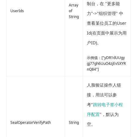
制台，在
"
更多能
Array
UserIds
of
力
"
-
>
"
组织管理
"
中
String
查看某位员工的User
Id(在页面中展示为用
户ID)。
示例值：
["yDR1dUUgy
gj77gh6UuO4zjEvSXYR
nQ84"]
人脸验证操作人链
接，用法可以参
考
"
跳转电子签小程
序配置
"
，默认为
SealOperatorVerifyPath
String
空。