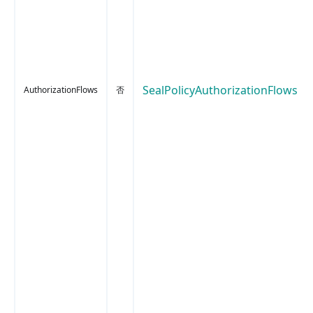
SealPolicyAuthorizationFlows
AuthorizationFlows
否