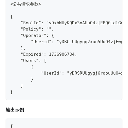
<公共请求参数>
{
    "SealId": "yDxbNUyKQDx3oAUuO4zjEBQGidlGe4
    "Policy": "",
    "Operator": {
        "UserId": "yDRCLUUgygq2xun5UuO4zjEwg0
    },
    "Expired": 1736906734,
    "Users": [
        {
            "UserId": "yDRSRUUgygj6rqouUuO4zj
        }
    ]
}
输出示例
{