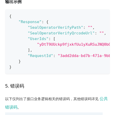
输出示例
{
"Response"
:
{
"SealOperatorVerifyPath"
:
""
,
"SealOperatorVerifyQrcodeUrl"
:
""
,
"UserIds"
:
[
"yDtT9UUckp9fjxkfUu1yXuRSuJNQ0bO6
]
,
"RequestId"
:
"3add2dda-bd7b-471a-9bbf
}
}
5. 错误码
公共
以下仅列出了接口业务逻辑相关的错误码，其他错误码详见
错误码
。