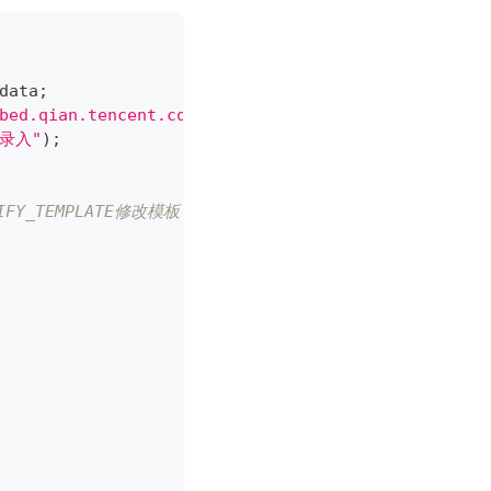
data
;
bed.qian.tencent.com'
&&
 action 
===
'ChannelCreat
录入"
)
;
IFY_TEMPLATE修改模板，PREVIEW_TEMPLATE预览模板，PREV