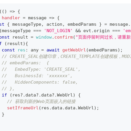
(
(
)
=>
{
handler
=
message
=>
{
st
{
 messageType
,
 action
,
 embedParams 
}
=
 message
.
(
messageType 
===
'NOT_LOGIN'
&&
 evt
.
origin
===
'em
onst
 result 
=
window
.
confirm
(
"页面停留时间过长，请重新
f
(
result
)
{
const
res
:
 any 
=
await
getWebUrl
(
embedParams
)
;
// CREATE_SEAL创建印章，CREATE_TEMPLATE创建模板，MOD
// embedParams:  {
//   EmbedType: 'CREATE_SEAL',
//   BusinessId: 'xxxxxxx',
//   HiddenComponents: false,
// },
if
(
res
?.
data
?.
data
?.
WebUrl
)
{
// 获取到新的Web页面嵌入的链接
setIframeUrl
(
res
.
data
.
data
.
WebUrl
)
;
}