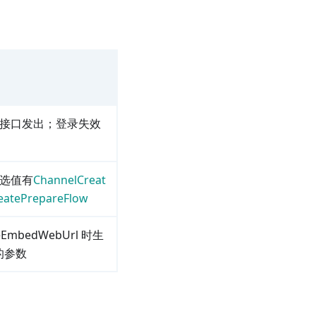
接口发出；登录失效
 可选值有
ChannelCreat
eatePrepareFlow
teEmbedWebUrl 时生
的参数