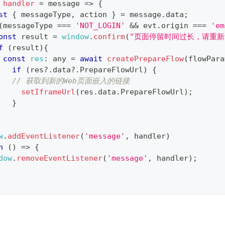
handler
=
message
=>
{
st
{
 messageType
,
 action 
}
=
 message
.
data
;
(
messageType 
===
'NOT_LOGIN'
&&
 evt
.
origin
===
'em
onst
 result 
=
window
.
confirm
(
"页面停留时间过长，请重新
f
(
result
)
{
const
res
:
 any 
=
await
createPrepareFlow
(
flowPara
if
(
res
?.
data
?.
PrepareFlowUrl
)
{
// 获取到新的Web页面嵌入的链接
setIframeUrl
(
res
.
data
.
PrepareFlowUrl
)
;
}
w
.
addEventListener
(
'message'
,
 handler
)
n
(
)
=>
{
dow
.
removeEventListener
(
'message'
,
 handler
)
;