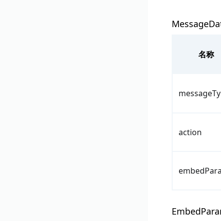
MessageDa
名称
messageTy
action
embedPar
EmbedPar