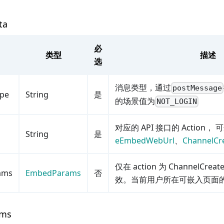
ta
必
类型
描述
选
消息类型，通过
postMessage
pe
String
是
的场景值为
NOT_LOGIN
对应的 API 接口的 Action，
String
是
eEmbedWebUrl
、
ChannelCr
仅在 action 为 ChannelCrea
ams
EmbedParams
否
效。当前用户所在可嵌入页面
ams