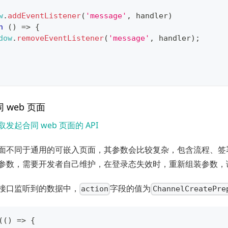
w
.
addEventListener
(
'message'
,
 handler
)
n
(
)
=>
{
dow
.
removeEventListener
(
'message'
,
 handler
)
;
 web 页面
取发起合同 web 页面的 API
面不同于通用的可嵌入页面，其参数会比较复杂，包含流程、签
参数，需要开发者自己维护，在登录态失效时，重新组装参数，
接口监听到的数据中，
字段的值为
action
ChannelCreatePre
(
(
)
=>
{