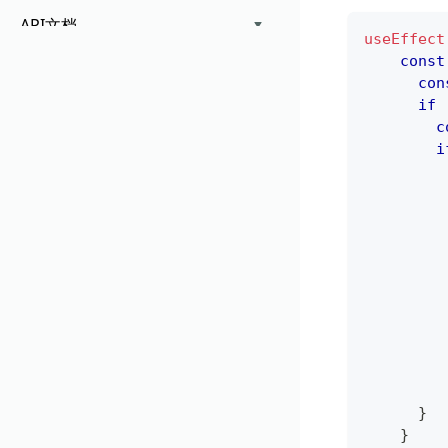
API文档
useEffect
const
con
if
c
i
}
}