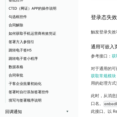
CTID（网证）APP的操作说明
登录态失效
勾选框控件
合同解除
触发登录失效
如何获取手机运营商有效凭证
签署方入参指引
通用可嵌入
跳转电子签H5
参考接口：
获
跳转电子签小程序
数据表格
对于通用的可
合同审批
获取常规模块 w
用的处理方式
子客企业批量初始化
签署时自行添加签署控件
此时，从消息
填写与签署顺序说明
口名。
embed
此接口。以 Re
回调通知