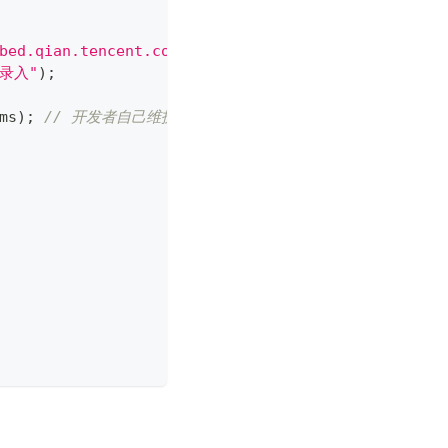
bed.qian.tencent.com'
&&
 action 
===
'ChannelCreat
录入"
)
;
ms
)
;
// 开发者自己维护流程参数