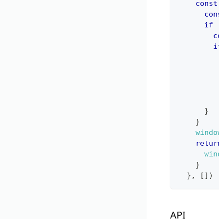
const
con
if
c
i
}
}
windo
retur
win
}
}
,
[
]
)
API