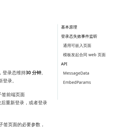
基本原理
登录态失效事件监听
通用可嵌入页面
模板发起合同 web 页面
API
的，登录态维持
30 分钟
。
MessageData
重新登录。
EmbedParams
电子签前端页面
效后重新登录，或者登录
子签页面的必要参数，