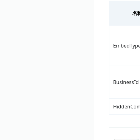
名
EmbedTyp
BusinessId
HiddenCo