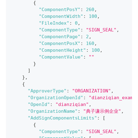
{
"ComponentPosY"
:
260
,
"ComponentWidth"
:
100
,
"FileIndex"
:
0
,
"ComponentType"
:
"SIGN_SEAL"
,
"ComponentPage"
:
2
,
"ComponentPosX"
:
160
,
"ComponentHeight"
:
100
,
"ComponentValue"
:
""
}
]
}
,
{
"ApproverType"
:
"ORGANIZATION"
,
"OrganizationOpenId"
:
"dianziqian_examp
"OpenId"
:
"dianziqian"
,
"OrganizationName"
:
"典子谦示例企业"
,
"AddSignComponentsLimits"
:
[
{
"ComponentType"
:
"SIGN_SEAL"
,