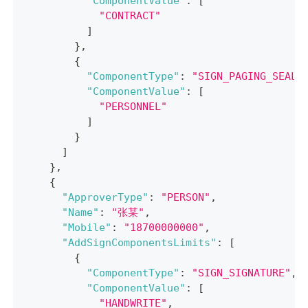
"ComponentValue"
:
[
"CONTRACT"
]
}
,
{
"ComponentType"
:
"SIGN_PAGING_SEAL"
"ComponentValue"
:
[
"PERSONNEL"
]
}
]
}
,
{
"ApproverType"
:
"PERSON"
,
"Name"
:
"张某"
,
"Mobile"
:
"18700000000"
,
"AddSignComponentsLimits"
:
[
{
"ComponentType"
:
"SIGN_SIGNATURE"
,
"ComponentValue"
:
[
"HANDWRITE"
,