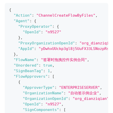
{
"Action"
:
"ChannelCreateFlowByFiles"
,
"Agent"
:
{
"ProxyOperator"
:
{
"OpenId"
:
"n9527"
}
,
"ProxyOrganizationOpenId"
:
"org_dianziqia
"AppId"
:
"yDwhxUUckp3gl8j5UuFX33LSNozpRsb
}
,
"FlowName"
:
"签署时拖拽控件实例合同"
,
"Unordered"
:
true
,
"SignBeanTag"
:
1
,
"FlowApprovers"
:
[
{
"ApproverType"
:
"ENTERPRISESERVER"
,
"OrganizationName"
:
"自动签示例企业"
,
"OrganizationOpenId"
:
"org_dianziqian"
,
"OpenId"
:
"n9527"
,
"SignComponents"
:
[