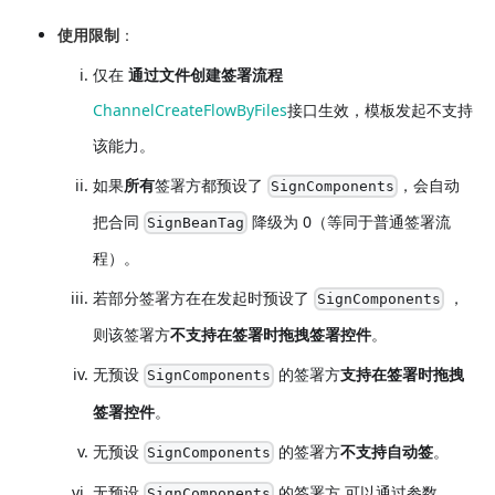
使用限制
：
仅在
通过文件创建签署流程
ChannelCreateFlowByFiles
接口生效，模板发起不支持
该能力。
如果
所有
签署方都预设了
，会自动
SignComponents
把合同
降级为 0（等同于普通签署流
SignBeanTag
程）。
若部分签署方在在发起时预设了
，
SignComponents
则该签署方
不支持在签署时拖拽签署控件
。
无预设
的签署方
支持在签署时拖拽
SignComponents
签署控件
。
无预设
的签署方
不支持自动签
。
SignComponents
无预设
的签署方,可以通过参数
SignComponents