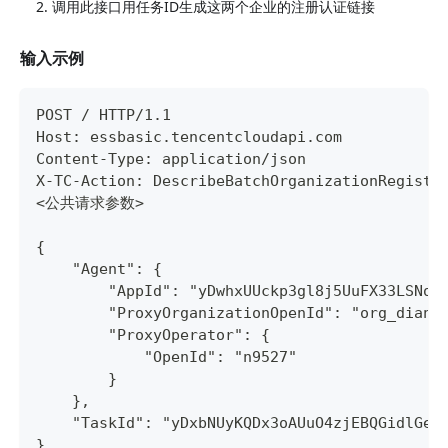
调用此接口用任务ID生成这两个企业的注册认证链接
输入示例
POST / HTTP/1.1
Host: essbasic.tencentcloudapi.com
Content-Type: application/json
X-TC-Action: DescribeBatchOrganizationRegistr
<公共请求参数>
{
    "Agent": {
        "AppId": "yDwhxUUckp3gl8j5UuFX33LSNoz
        "ProxyOrganizationOpenId": "org_dianz
        "ProxyOperator": {
            "OpenId": "n9527"
        }
    },
    "TaskId": "yDxbNUyKQDx3oAUuO4zjEBQGidlGe4
}