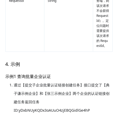
RequestId
String
务端，则
该次请求
不会获得
Request
Id）。定
位问题时
需要提供
该次请求
的 Requ
estId。
4. 示例
示例1 查询批量企业认证
通过【提交子企业批量认证链接创建任务】接口提交了【典
子谦示例企业】和【张三示例企业】两个企业的认证链接创
建任务返回任务
ID:yDxbNUyKQDx3oAUuO4zjEBQGidlGe4hP