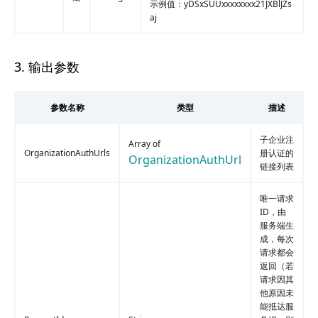
示例值：yDSxSUUxxxxxxxx21JXBlJZs
aj
3. 输出参数
参数名称
类型
描述
子企业注
Array of
OrganizationAuthUrls
册认证的
OrganizationAuthUrl
链接列表
唯一请求
ID，由
服务端生
成，每次
请求都会
返回（若
请求因其
他原因未
能抵达服