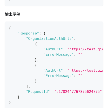
输出示例
{
"Response"
:
{
"OrganizationAuthUrls"
:
[
{
"AuthUrl"
:
"https://test.qian
"ErrorMessage"
:
""
}
,
{
"AuthUrl"
:
"https://test.qian
"ErrorMessage"
:
""
}
]
,
"RequestId"
:
"s1702447767875624775"
}
}