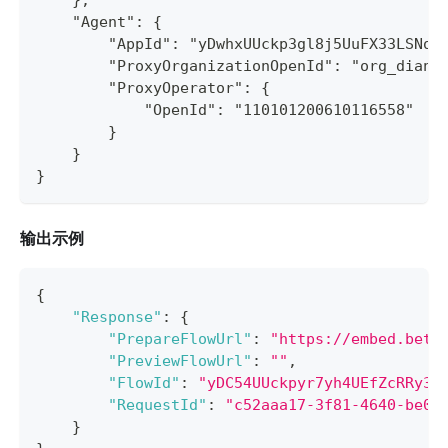
    "Agent": {
        "AppId": "yDwhxUUckp3gl8j5UuFX33LSNoz
        "ProxyOrganizationOpenId": "org_dianz
        "ProxyOperator": {
            "OpenId": "110101200610116558"
        }
    }
}
输出示例
{
"Response"
:
{
"PrepareFlowUrl"
:
"https://embed.beta
"PreviewFlowUrl"
:
""
,
"FlowId"
:
"yDC54UUckpyr7yh4UEfZcRRy3X
"RequestId"
:
"c52aaa17-3f81-4640-be03
}