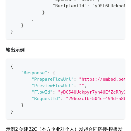
                "RecipientId": "yDSL6UUckpo6a
            }
        ]
    }
}
输出示例
{
"Response"
:
{
"PrepareFlowUrl"
:
"https://embed.beta
"PreviewFlowUrl"
:
""
,
"FlowId"
:
"yDC54UUckpyr7yh4UEfZcRRy3X
"RequestId"
:
"296e3cfb-504e-494d-a86c
}
}
示例2 创建B2C（本方企业对个人）发起合同链接-模板发