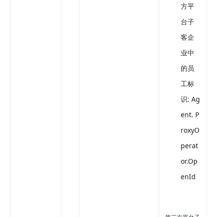
方平
台子
客企
业中
的员
工标
识: Ag
ent. P
roxyO
perat
or.Op
enId