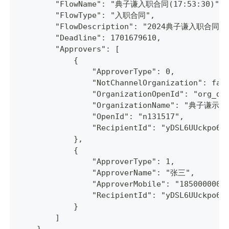
        "FlowName": "典子谦入职合同(17:53:30)",
        "FlowType": "入职合同",
        "FlowDescription": "2024典子谦入职合同",
        "Deadline": 1701679610,
        "Approvers": [
            {
                "ApproverType": 0,
                "NotChannelOrganization": fal
                "OrganizationOpenId": "org_di
                "OrganizationName": "典子谦示
                "OpenId": "n131517",
                "RecipientId": "yDSL6UUckpo6a
            },
            {
                "ApproverType": 1,
                "ApproverName": "张三",
                "ApproverMobile": "1850000000
                "RecipientId": "yDSL6UUckpo6a
            }
        ]
    },