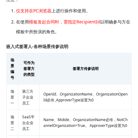
仅支持在PC浏览器
上进行操作和使用。
在使用
模板发起合同时，需指定RecipientId
以明确参与方在
模板中所扮演的角色。
嵌入式签署人-各种场景传参说明
:
场
可作为
景
签署方
签署方传参说明
编
的类型
号
场
第三方
OpenId、OrganizationName、OrganizationOpen
景
子企业
Id必传 ,ApproverType设置为0
一
员工
场
SaaS平
Name、Mobile、OrganizationName必传，NotCh
景
台企业
annelOrganization=True。 ApproverType设置为0
二
员工