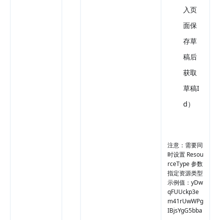
入页
面保
存草
稿后
获取
草稿I
d）
注意：需要同
时设置 Resou
rceType 参数
指定资源类型
示例值：yDw
qFUUckp3e
m41rUwWPg
IBjsYgG5bba