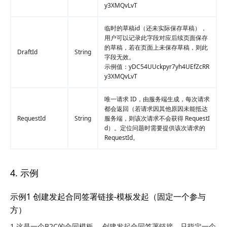
y3XMQvLvT
临时的草稿id（还未实际保存草稿），
用户可以记录此字段对应后续页面保存
的草稿，若在页面上未保存草稿，则此
DraftId
String
字段无效。
示例值：yDC54UUckpyr7yh4UEfZcRR
y3XMQvLvT
唯一请求 ID，由服务端生成，每次请求
都会返回（若请求因其他原因未能抵达
RequestId
String
服务端，则该次请求不会获得 RequestI
d）。定位问题时需要提供该次请求的
RequestId。
4. 示例
示例1 创建发起合同签署链接-模板发起（固定一个参与
方）
1.这是一个B2C的合同模板， 创建发起合同签署链接，只指定一个