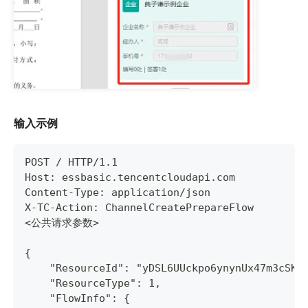
输入示例
POST / HTTP/1.1
Host: essbasic.tencentcloudapi.com
Content-Type: application/json
X-TC-Action: ChannelCreatePrepareFlow
<公共请求参数>
{
    "ResourceId": "yDSL6UUckpo6ynynUx47m3cSKQ
    "ResourceType": 1,
    "FlowInfo": {