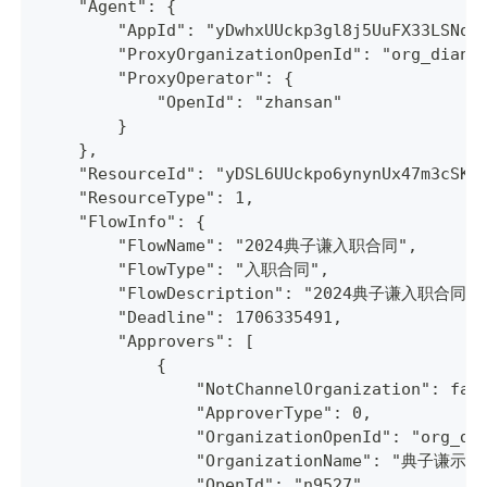
    "Agent": {
        "AppId": "yDwhxUUckp3gl8j5UuFX33LSNoz
        "ProxyOrganizationOpenId": "org_dianz
        "ProxyOperator": {
            "OpenId": "zhansan"
        }
    },
    "ResourceId": "yDSL6UUckpo6ynynUx47m3cSKQ
    "ResourceType": 1,
    "FlowInfo": {
        "FlowName": "2024典子谦入职合同",
        "FlowType": "入职合同",
        "FlowDescription": "2024典子谦入职合同",
        "Deadline": 1706335491,
        "Approvers": [
            {
                "NotChannelOrganization": fal
                "ApproverType": 0,
                "OrganizationOpenId": "org_di
                "OrganizationName": "典子谦示
                "OpenId": "n9527",