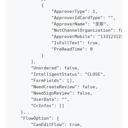
            {
                "ApproverType": 1,
                "ApproverIdCardType": "",
                "ApproverName": "里斯",
                "NotChannelOrganization": fal
                "ApproverMobile": "1331231231
                "IsFullText": true,
                "PreReadTime": 0
            }
        ],
        "Unordered": false,
        "IntelligentStatus": "CLOSE",
        "FormFields": [],
        "NeedCreateReview": false,
        "NeedSignReview": false,
        "UserData": "",
        "CcInfos": []
    },
    "FlowOption": {
        "CanEditFlow": true,