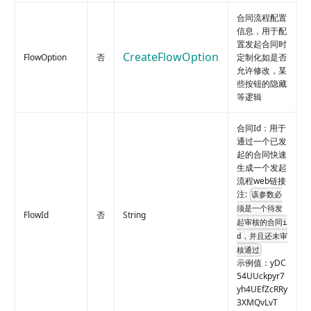
合同流程配置
信息，用于配
置发起合同时
CreateFlowOption
FlowOption
否
定制化如是否
允许修改，某
些按钮的隐藏
等逻辑
合同Id：用于
通过一个已发
起的合同快速
生成一个发起
流程web链接
注:
该参数必
须是一个待发
FlowId
否
String
起审核的合同i
d，并且还未审
核通过
示例值：yDC
54UUckpyr7
yh4UEfZcRRy
3XMQvLvT