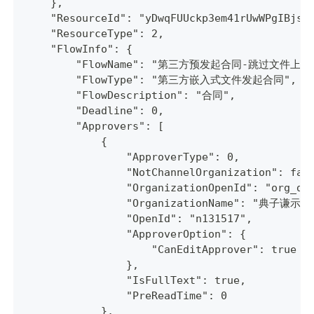
    },
    "ResourceId": "yDwqFUUckp3em41rUwWPgIBjsY
    "ResourceType": 2,
    "FlowInfo": {
        "FlowName": "第三方预发起合同-跳过文件上传
        "FlowType": "第三方嵌入式文件发起合同",
        "FlowDescription": "合同",
        "Deadline": 0,
        "Approvers": [
            {
                "ApproverType": 0,
                "NotChannelOrganization": fal
                "OrganizationOpenId": "org_di
                "OrganizationName": "典子谦示
                "OpenId": "n131517",
                "ApproverOption": {
                    "CanEditApprover": true
                },
                "IsFullText": true,
                "PreReadTime": 0
            },