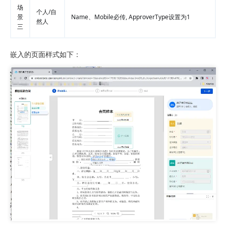
场
个人/自
景
Name、Mobile必传, ApproverType设置为1
然人
三
嵌入的页面样式如下：