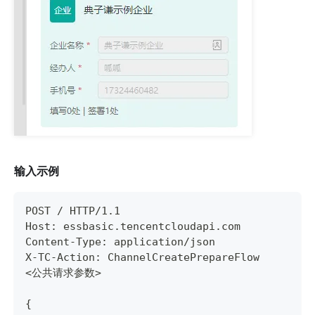
输入示例
POST / HTTP/1.1
Host: essbasic.tencentcloudapi.com
Content-Type: application/json
X-TC-Action: ChannelCreatePrepareFlow
<公共请求参数>
{