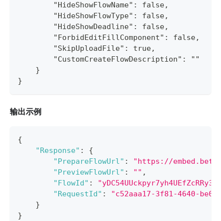
        "HideShowFlowName": false,
        "HideShowFlowType": false,
        "HideShowDeadline": false,
        "ForbidEditFillComponent": false,
        "SkipUploadFile": true,
        "CustomCreateFlowDescription": ""
    }
}
输出示例
{
"Response"
:
{
"PrepareFlowUrl"
:
"https://embed.beta
"PreviewFlowUrl"
:
""
,
"FlowId"
:
"yDC54UUckpyr7yh4UEfZcRRy3X
"RequestId"
:
"c52aaa17-3f81-4640-be03
}
}