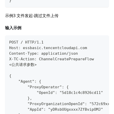
}
示例3 文件发起-跳过文件上传
输入示例
POST / HTTP/1.1
Host: essbasic.tencentcloudapi.com
Content-Type: application/json
X-TC-Action: ChannelCreatePrepareFlow
<公共请求参数>
{
    "Agent": {
        "ProxyOperator": {
            "OpenId": "5d18c1c4c8926cd11"
        },
        "ProxyOrganizationOpenId": "572c69xxx
        "AppId": "yDRsbUUgxxxx7ZfBvipOMJ"