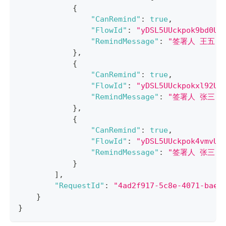
{
"CanRemind"
:
true
,
"FlowId"
:
"yDSL5UUckpok9bd0Uv
"RemindMessage"
:
"签署人 王五:
}
,
{
"CanRemind"
:
true
,
"FlowId"
:
"yDSL5UUckpokxl92Uv
"RemindMessage"
:
"签署人 张三:
}
,
{
"CanRemind"
:
true
,
"FlowId"
:
"yDSL5UUckpok4vmvUu
"RemindMessage"
:
"签署人 张三:
}
]
,
"RequestId"
:
"4ad2f917-5c8e-4071-bae7
}
}