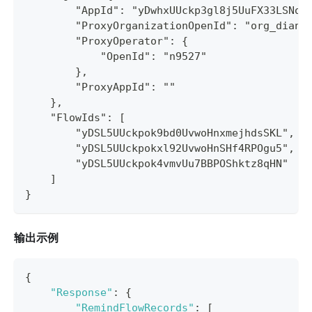
        "AppId": "yDwhxUUckp3gl8j5UuFX33LSNoz
        "ProxyOrganizationOpenId": "org_dianz
        "ProxyOperator": {
            "OpenId": "n9527"
        },
        "ProxyAppId": ""
    },
    "FlowIds": [
        "yDSL5UUckpok9bd0UvwoHnxmejhdsSKL",
        "yDSL5UUckpokxl92UvwoHnSHf4RPOgu5",
        "yDSL5UUckpok4vmvUu7BBPOShktz8qHN"
    ]
}
输出示例
{
"Response"
:
{
"RemindFlowRecords"
:
[