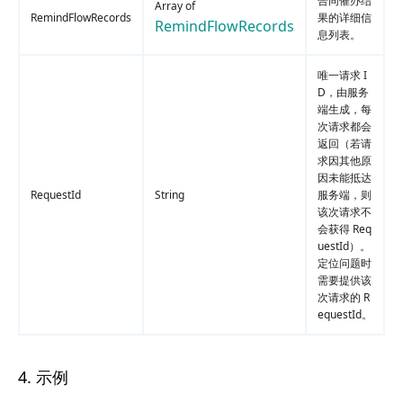
合同催办结
Array of
RemindFlowRecords
果的详细信
RemindFlowRecords
息列表。
唯一请求 I
D，由服务
端生成，每
次请求都会
返回（若请
求因其他原
因未能抵达
RequestId
String
服务端，则
该次请求不
会获得 Req
uestId）。
定位问题时
需要提供该
次请求的 R
equestId。
4. 示例