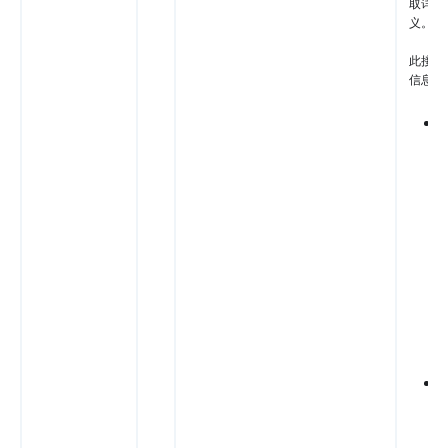
取详细
义。
此接口
信息必
n