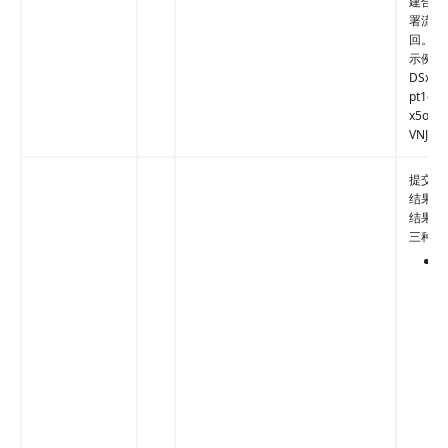
建合同
署流程
回。
示例值
DSxIU
pt1ea
x5oXY
VNJax
提交的
结果，
结果有
三种情