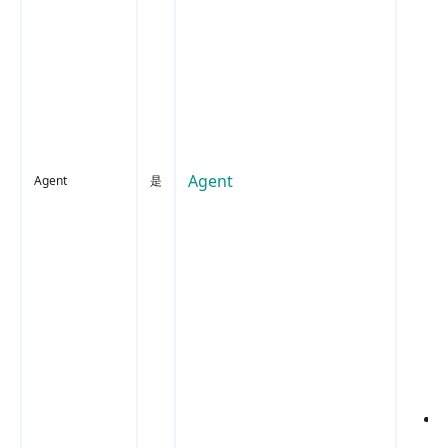
n
Agent
Agent
是
r
a
a
I