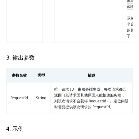
果原因
必须填
示例值
个合同
的价格
了
3. 输出参数
参数名称
类型
描述
唯一请求 ID，由服务端生成，每次请求都会
返回（若请求因其他原因未能抵达服务端，
RequestId
String
则该次请求不会获得 RequestId）。定位问题
时需要提供该次请求的 RequestId。
4. 示例