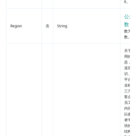
6。
公共
数
，
Region
否
String
数为可
数。
关于渠
用的相
息，包
道应用
识、第
平台子
业标识
三方平
客企业
员工标
内容，
以参阅
者中心
供的 Ag
结构体