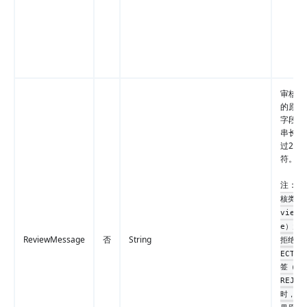
审核不
的原因
字段的
串长度
过200
符。
注：
当
核类型（
viewT
e）为
ReviewMessage
否
String
拒绝（R
ECT）
签（SI
REJEC
时，审