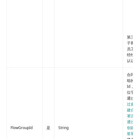
第三方
子客企
员工必
经经过
认证
合同(流
组的合
Id，为
位字符
通过接
过多文
建合同
署流程
通过多
FlowGroupId
是
String
创建合
签署流