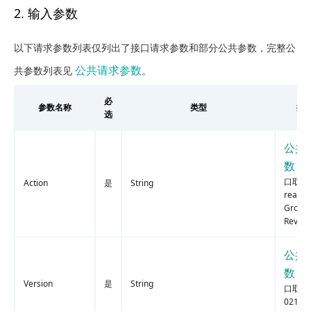
2. 输入参数
以下请求参数列表仅列出了接口请求参数和部分公共参数，完整公
公共请求参数
共参数列表见
。
必
参数名称
类型
描
选
公共
数
，
口取值
Action
是
String
reateF
Group
Revie
公共
数
，
Version
是
String
口取值
021-05