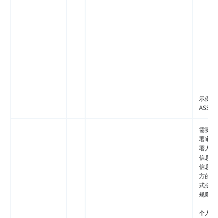
示例值
ASS
需要进
署审核
署人的
信息或
信息，
方的匹
式按照
规则:
个人：