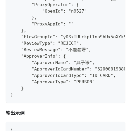
        "ProxyOperator": {
            "OpenId": "n9527"
        },
        "ProxyAppId": ""
    },
    "FlowGroupId": "yDSxIUUckpt1ea9hUx5oXYkSg
    "ReviewType": "REJECT",
    "ReviewMessage": "不能签署",
    "ApproverInfo": {
        "ApproverName": "典子谦",
        "ApproverIdCardNumber": "620000198802
        "ApproverIdCardType": "ID_CARD",
        "ApproverType": "PERSON"
    }
}
输出示例
{