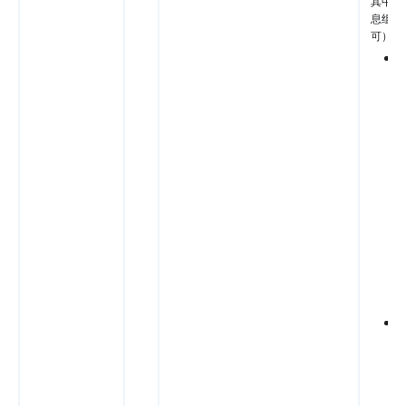
其中任
息组合
可）