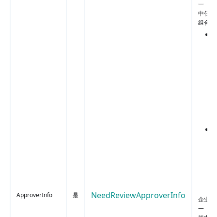
一（选
中任意
组合即
NeedReviewApproverInfo
ApproverInfo
是
企业：
一 （