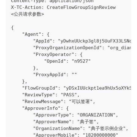
Content-Type: application/json
X-TC-Action: CreateFlowGroupSignReview
<公共请求参数>
{
    "Agent": {
        "AppId": "yDwhxUUckp3gl8j5UuFX33LSNoz
        "ProxyOrganizationOpenId": "org_dianz
        "ProxyOperator": {
            "OpenId": "n9527"
        },
        "ProxyAppId": ""
    },
    "FlowGroupId": "yDSxIUUckpt1ea9hUx5oXYkSg
    "ReviewType": "PASS",
    "ReviewMessage": "可以签署",
    "ApproverInfo": {
        "ApproverType": "ORGANIZATION",
        "ApproverName": "典子签",
        "OrganizationName": "典子签示例企业",
        "ApproverMobile": "18200000000"