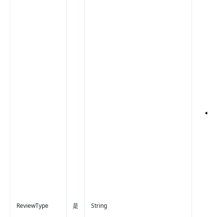
ReviewType
是
String