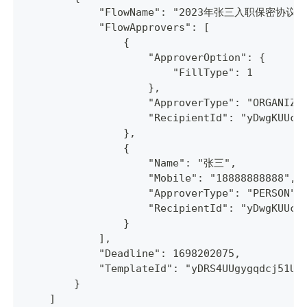
            "FlowName": "2023年张三入职保密协议"
            "FlowApprovers": [
                {
                    "ApproverOption": {
                        "FillType": 1
                    },
                    "ApproverType": "ORGANIZA
                    "RecipientId": "yDwgKUUck
                },
                {
                    "Name": "张三",
                    "Mobile": "18888888888",
                    "ApproverType": "PERSON",
                    "RecipientId": "yDwgKUUck
                }
            ],
            "Deadline": 1698202075,
            "TemplateId": "yDRS4UUgygqdcj51Uu
        }
    ]