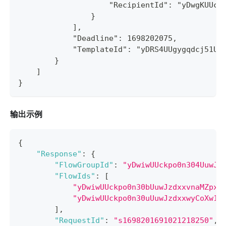
                    "RecipientId": "yDwgKUUck
                }
            ],
            "Deadline": 1698202075,
            "TemplateId": "yDRS4UUgygqdcj51Uu
        }
    ]
}
输出示例
{
"Response"
:
{
"FlowGroupId"
:
"yDwiwUUckpo0n304UuwJz
"FlowIds"
:
[
"yDwiwUUckpo0n30bUuwJzdxxvnaMZpxW
"yDwiwUUckpo0n30uUuwJzdxxwyCoXw1Z
]
,
"RequestId"
:
"s1698201691021218250"
,