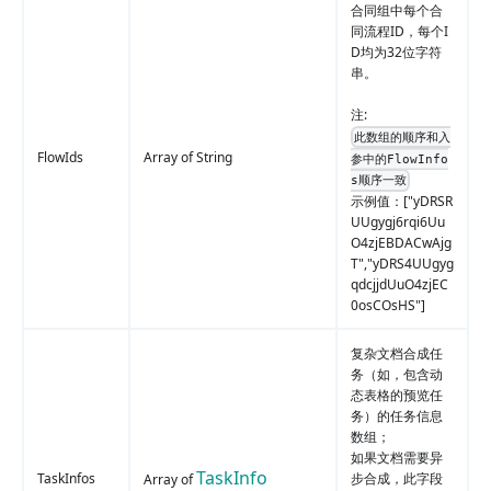
合同组中每个合
同流程ID，每个I
D均为32位字符
串。
注:
此数组的顺序和入
FlowIds
Array of String
参中的FlowInfo
s顺序一致
示例值：
["yDRSR
UUgygj6rqi6Uu
O4zjEBDACwAjg
T","yDRS4UUgyg
qdcjjdUuO4zjEC
0osCOsHS"]
复杂文档合成任
务（如，包含动
态表格的预览任
务）的任务信息
数组；
如果文档需要异
TaskInfo
TaskInfos
步合成，此字段
Array of