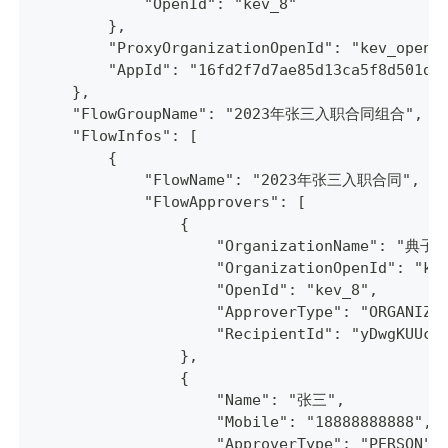
            "OpenId": "kev_8"
        },
        "ProxyOrganizationOpenId": "kev_open_
        "AppId": "16fd2f7d7ae85d13ca5f8d501d5
    },
    "FlowGroupName": "2023年张三入职合同组合",
    "FlowInfos": [
        {
            "FlowName": "2023年张三入职合同",
            "FlowApprovers": [
                {
                    "OrganizationName": "
                    "OrganizationOpenId": "ke
                    "OpenId": "kev_8",
                    "ApproverType": "ORGANIZA
                    "RecipientId": "yDwgKUUck
                },
                {
                    "Name": "张三",
                    "Mobile": "18888888888",
                    "ApproverType": "PERSON",