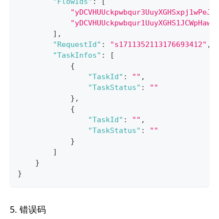
"FlowIds"
:
[
"yDCVHUUckpwbqur3UuyXGHSxpj1wPeJn
"yDCVHUUckpwbqur1UuyXGHS1JCWpHawy
]
,
"RequestId"
:
"s1711352113176693412"
,
"TaskInfos"
:
[
{
"TaskId"
:
""
,
"TaskStatus"
:
""
}
,
{
"TaskId"
:
""
,
"TaskStatus"
:
""
}
]
}
}
5. 错误码