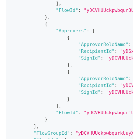
]
,
"FlowId"
:
"yDCVHUUckpwbqur3Uu
}
,
{
"Approvers"
:
[
{
"ApproverRoleName"
:
"
"RecipientId"
:
"yDSx0
"SignId"
:
"yDCVHUUckp
}
,
{
"ApproverRoleName"
:
"
"RecipientId"
:
"yDCVH
"SignId"
:
"yDCVHUUckp
}
]
,
"FlowId"
:
"yDCVHUUckpwbqur1Uu
}
]
,
"FlowGroupId"
:
"yDCVHUUckpwbqurkUuyXG