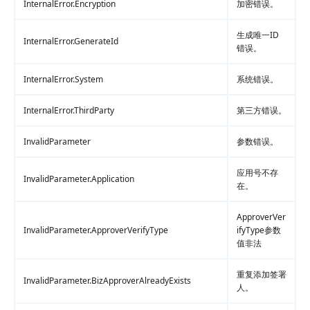
InternalError.Encryption
加密错误。
生成唯一ID
InternalError.GenerateId
错误。
InternalError.System
系统错误。
InternalError.ThirdParty
第三方错误。
InvalidParameter
参数错误。
应用号不存
InvalidParameter.Application
在。
ApproverVer
InvalidParameter.ApproverVerifyType
ifyType参数
值非法
重复添加签署
InvalidParameter.BizApproverAlreadyExists
人。