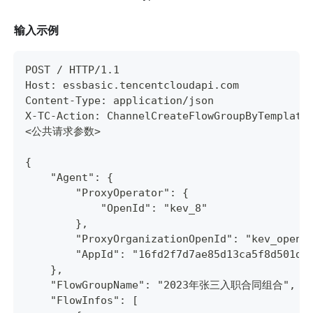
输入示例
POST / HTTP/1.1
Host: essbasic.tencentcloudapi.com
Content-Type: application/json
X-TC-Action: ChannelCreateFlowGroupByTemplate
<公共请求参数>
{
    "Agent": {
        "ProxyOperator": {
            "OpenId": "kev_8"
        },
        "ProxyOrganizationOpenId": "kev_open_
        "AppId": "16fd2f7d7ae85d13ca5f8d501d5
    },
    "FlowGroupName": "2023年张三入职合同组合",
    "FlowInfos": [