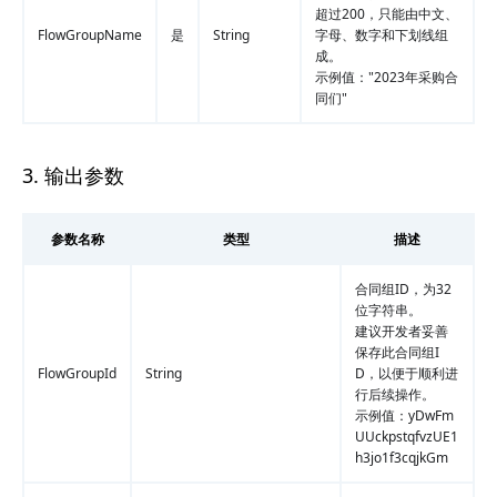
超过200，只能由中文、
FlowGroupName
是
String
字母、数字和下划线组
成。
示例值："2023年采购合
同们"
3. 输出参数
参数名称
类型
描述
合同组ID，为32
位字符串。
建议开发者妥善
保存此合同组I
FlowGroupId
String
D，以便于顺利进
行后续操作。
示例值：yDwFm
UUckpstqfvzUE1
h3jo1f3cqjkGm