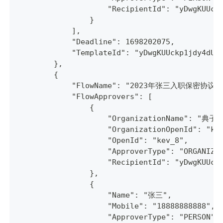
                    "RecipientId": "yDwgKUUck
                }
            ],
            "Deadline": 1698202075,
            "TemplateId": "yDwgKUUckp1jdy4dUW
        },
        {
            "FlowName": "2023年张三入职保密协议"
            "FlowApprovers": [
                {
                    "OrganizationName": "
                    "OrganizationOpenId": "ke
                    "OpenId": "kev_8",
                    "ApproverType": "ORGANIZA
                    "RecipientId": "yDwgKUUck
                },
                {
                    "Name": "张三",
                    "Mobile": "18888888888",
                    "ApproverType": "PERSON",