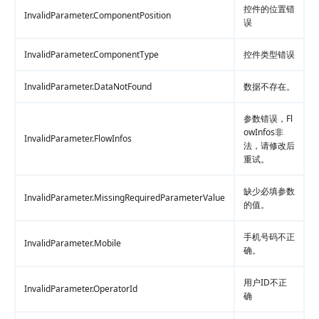
控件的位置错
InvalidParameter.ComponentPosition
误
InvalidParameter.ComponentType
控件类型错误
InvalidParameter.DataNotFound
数据不存在。
参数错误，Fl
owInfos非
InvalidParameter.FlowInfos
法，请修改后
重试。
缺少必填参数
InvalidParameter.MissingRequiredParameterValue
的值。
手机号码不正
InvalidParameter.Mobile
确。
用户ID不正
InvalidParameter.OperatorId
确