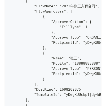
        {
            "FlowName": "2023年张三入职合同",
            "FlowApprovers": [
                {
                    "ApproverOption": {
                        "FillType": 1
                    },
                    "ApproverType": "ORGANIZA
                    "RecipientId": "yDwgKUUck
                },
                {
                    "Name": "张三",
                    "Mobile": "18888888888",
                    "ApproverType": "PERSON",
                    "RecipientId": "yDwgKUUck
                }
            ],
            "Deadline": 1698202075,
            "TemplateId": "yDwgKUUckp1jdy4dUW
        },
        {