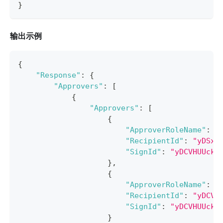
}
输出示例
{
"Response"
:
{
"Approvers"
:
[
{
"Approvers"
:
[
{
"ApproverRoleName"
:
"
"RecipientId"
:
"yDSx0
"SignId"
:
"yDCVHUUckp
}
,
{
"ApproverRoleName"
:
"
"RecipientId"
:
"yDCVH
"SignId"
:
"yDCVHUUckp
}