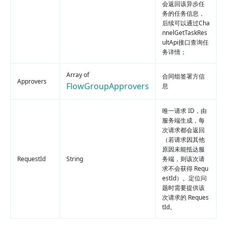
会返回该异步任
务的任务信息，
后续可以通过Cha
nnelGetTaskRes
ultApi接口查询任
务详情；
Array of
合同组签署方信
Approvers
FlowGroupApprovers
息
唯一请求 ID，由
服务端生成，每
次请求都会返回
（若请求因其他
原因未能抵达服
RequestId
String
务端，则该次请
求不会获得 Requ
estId）。定位问
题时需要提供该
次请求的 Reques
tId。