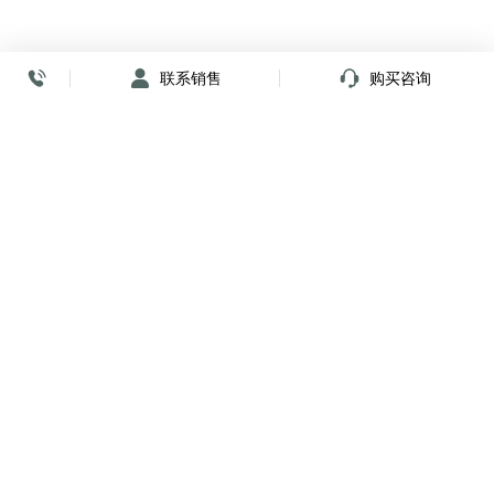
联系销售
购买咨询
放心签署 弹指间
小程序
公众号