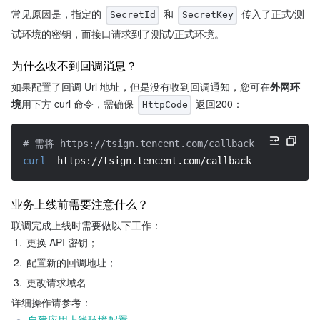
常见原因是，指定的 
 和 
 传入了正式/测
SecretId
SecretKey
试环境的密钥，而接口请求到了测试/正式环境。
为什么收不到回调消息？
如果配置了回调 Url 地址，但是没有收到回调通知，您可在
外网环
境
用下方 curl 命令，需确保 
 返回200：
HttpCode
# 需将 https://tsign.tencent.com/callback 换成您配
curl
  https://tsign.tencent.com/callback -H 
"Content
业务上线前需要注意什么？
联调完成上线时需要做以下工作：
1.
更换 API 密钥；
2.
配置新的回调地址；
3.
更改请求域名
详细操作请参考：
自建应用上线环境配置