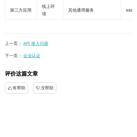
线上环
第三方应用
其他通用服务
essba
境
上一页
：
API 接入问题
下一页
：
企业认证
评价这篇文章
有帮助
没帮助