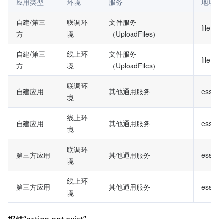
应用类型
环境
服务
地址
自建/第三
联调环
文件服务
file.t
方
境
（UploadFiles）
自建/第三
线上环
文件服务
file.e
方
境
（UploadFiles）
联调环
自建应用
其他通用服务
ess.t
境
线上环
自建应用
其他通用服务
ess.t
境
联调环
第三方应用
其他通用服务
essba
境
线上环
第三方应用
其他通用服务
essba
境
报错“action not exist”