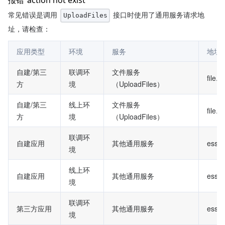
常见错误是调用 
 接口时使用了通用服务请求地
UploadFiles
址，请检查：
应用类型
环境
服务
地址
自建/第三
联调环
文件服务
file.t
方
境
（UploadFiles）
自建/第三
线上环
文件服务
file.e
方
境
（UploadFiles）
联调环
自建应用
其他通用服务
ess.t
境
线上环
自建应用
其他通用服务
ess.t
境
联调环
第三方应用
其他通用服务
essba
境