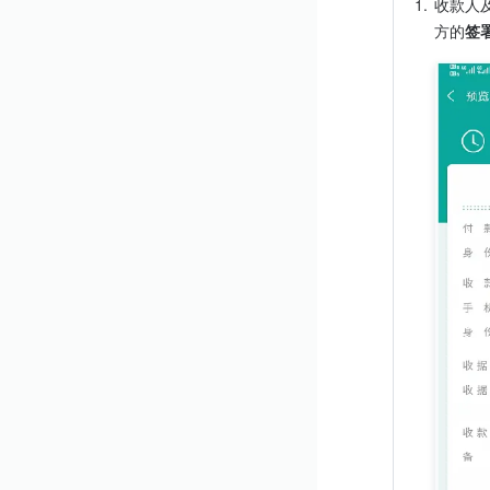
1.
收款人
方的
签