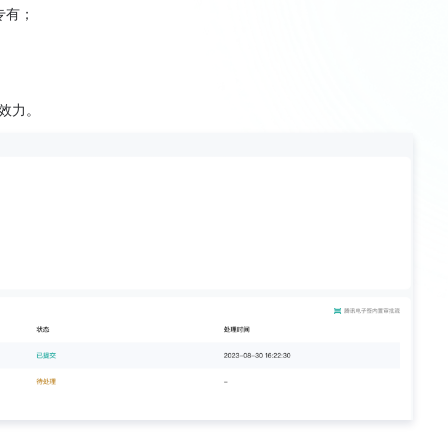
专有；
。
效力。