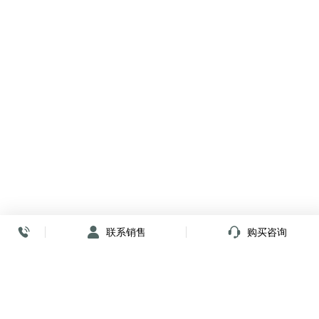
联系销售
购买咨询
放心签署 弹指间
小程序
公众号