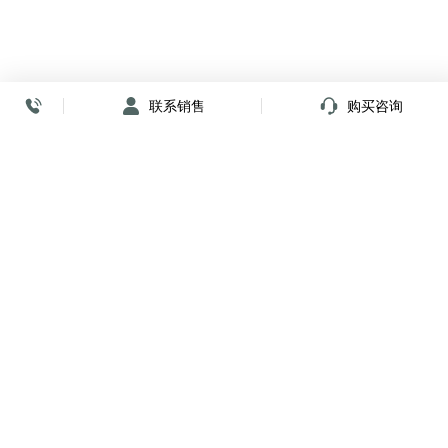
联系销售
购买咨询
放心签署 弹指间
小程序
公众号
关注我们