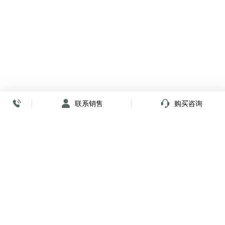
联系销售
购买咨询
放心签署 弹指间
小程序
公众号