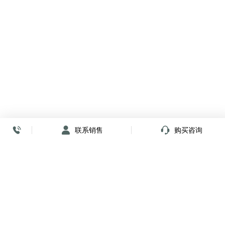
联系销售
购买咨询
放心签署 弹指间
小程序
公众号