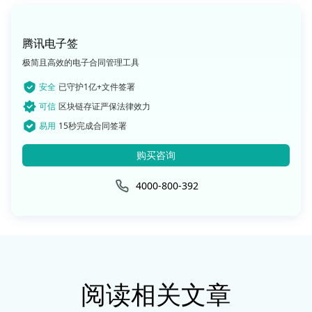
腾讯电子签
极简且高效的电子合同管理工具
安全
已守护1亿+文件签署
可信
区块链存证严保法律效力
易用
15秒完成合同签署
购买咨询
4000-800-392
阅读相关文章