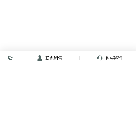
联系销售
购买咨询
放心签署 弹指间
小程序
公众号
关注我们