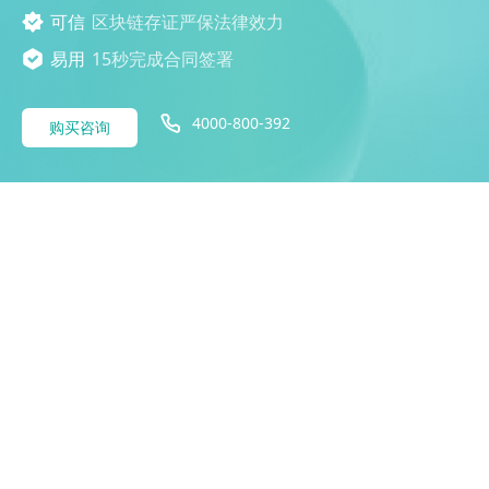
可信
区块链存证严保法律效力
易用
15秒完成合同签署
4000-800-392
购买咨询