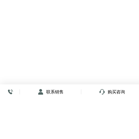
联系销售
购买咨询
放心签署 弹指间
小程序
公众号