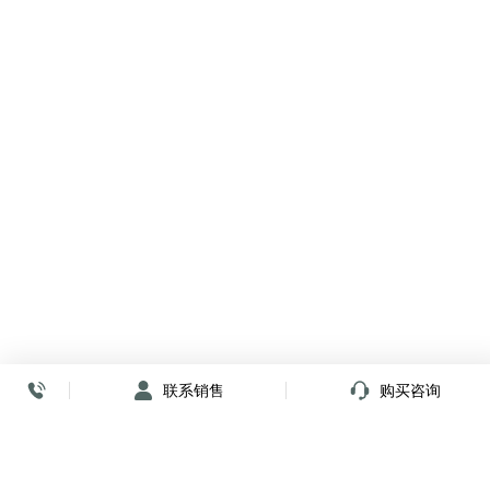
联系销售
购买咨询
放心签署 弹指间
小程序
公众号