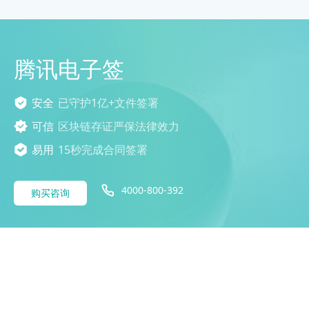
腾讯电子签
安全
已守护1亿+文件签署
可信
区块链存证严保法律效力
易用
15秒完成合同签署
4000-800-392
购买咨询