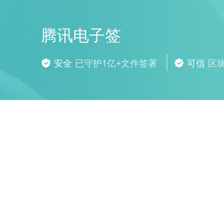
腾讯电子签
安全
已守护1亿+文件签署
可信
区