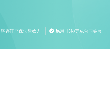
块链存证严保法律效力
易用
15秒完成合同签署