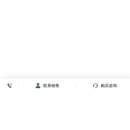
联系销售
购买咨询
放心签署 弹指间
小程序
公众号