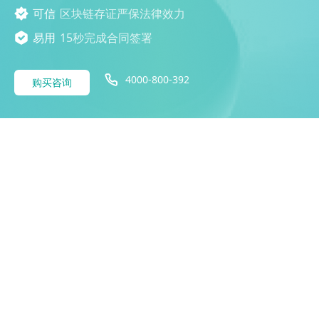
可信
区块链存证严保法律效力
易用
15秒完成合同签署
4000-800-392
购买咨询