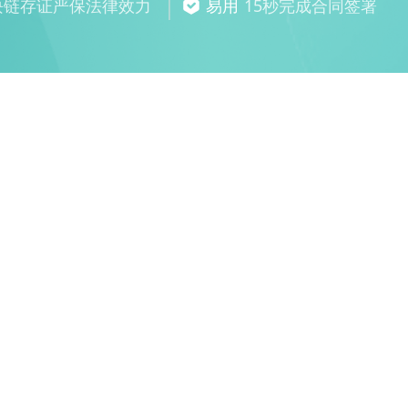
块链存证严保法律效力
易用
15秒完成合同签署