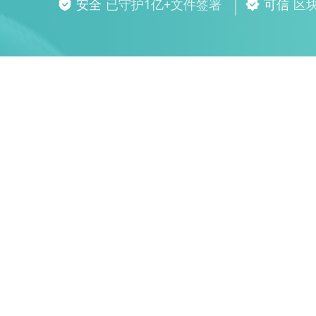
安全
已守护1亿+文件签署
可信
区