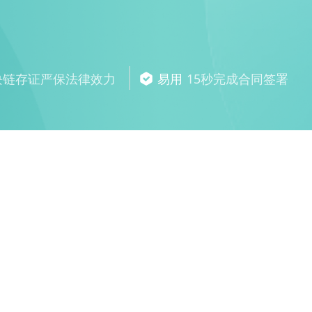
块链存证严保法律效力
易用
15秒完成合同签署