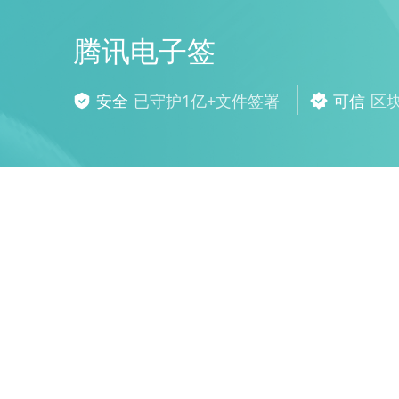
腾讯电子签
安全
已守护1亿+文件签署
可信
区