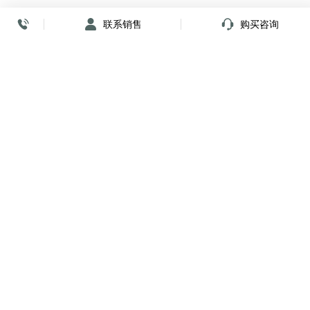
联系销售
购买咨询
放心签署 弹指间
小程序
公众号
关注我们
购买咨询