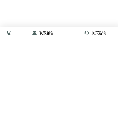
联系销售
购买咨询
放心签署 弹指间
小程序
公众号
关注我们