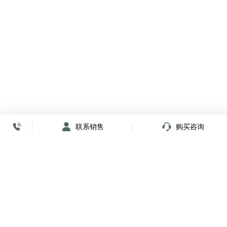
联系销售
购买咨询
放心签署 弹指间
小程序
公众号