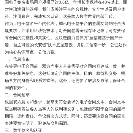
国电子签名市场用户规模已达3.6亿，年增长率保持在40%以上。面
对琳琅满目的选项，我们应关注平台的合规性、安全性以及用户体
验。注册账户，完成实名认证，这是踏入数字世界的敲门砖。
作为，电子签名平台的代表，腾讯电子签平台的签署功能均符合法
规要求，并采用区块链技术，对合同签署全程存证记录，可有效保
障合同的完整性和真实性。区块链能力提供方"至信链基于国产开
源、自主可控的长安链"技术底层建设，并以工信部一所、公证处作
为核心共识节点，公信力强。
一、信息准备
在签署电子合同前，双方当事人首先需要对合同内容达成一致，并
准备好相关信息。这包括确定合同的主体、目的、权益和义务，明
确各方的身份和联系方式等。此外，还需要了解涉及政策，保证合
同的有效性。
二、合同起草
根据双方意向和要求，起草出符合要求的电子合同文本。合同文本
应当明确表达各方当事人的权利和义务，包括但不限于合同的履行
期限、违约责任、争议解决方式等。同时，还需要注意合同的语言
表述要简洁明了，避免歧义和漏洞。
三、数字签名和认证