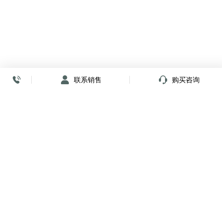
联系销售
购买咨询
放心签署 弹指间
小程序
公众号
关注我们