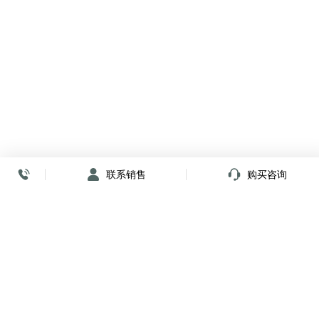
联系销售
购买咨询
放心签署 弹指间
小程序
公众号