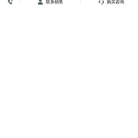
联系销售
购买咨询
放心签署 弹指间
小程序
公众号
关注我们
购买咨询
安全与合规