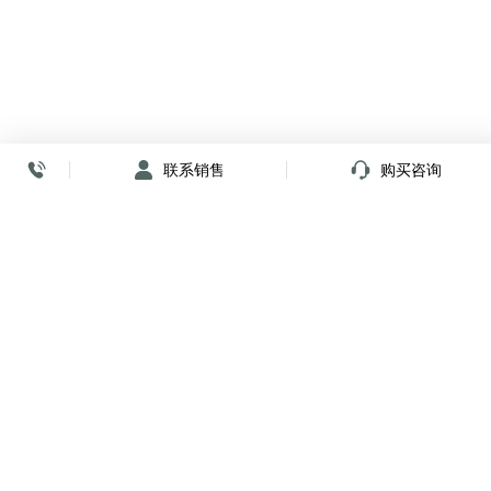
联系销售
购买咨询
放心签署 弹指间
小程序
公众号
关注我们