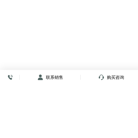
联系销售
购买咨询
放心签署 弹指间
小程序
公众号