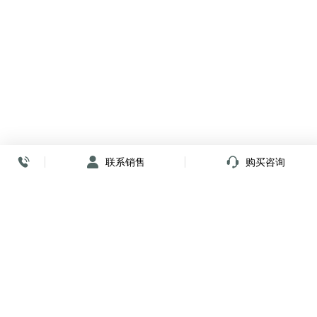
联系销售
购买咨询
放心签署 弹指间
小程序
公众号