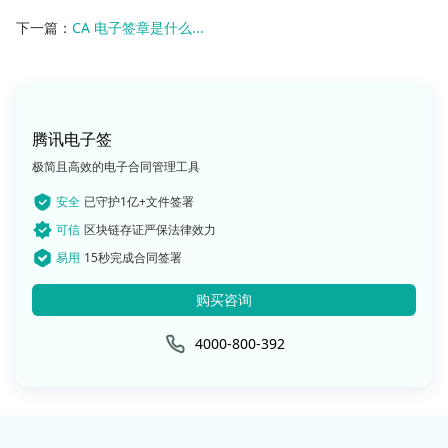
下一篇：
CA 电子签章是什么...
腾讯电子签
极简且高效的电子合同管理工具
安全
已守护1亿+文件签署
可信
区块链存证严保法律效力
易用
15秒完成合同签署
购买咨询
4000-800-392