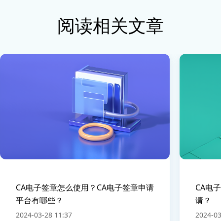
阅读相关文章
CA电子签章怎么使用？CA电子签章申请
CA电
平台有哪些？
请？
2024-03-28 11:37
2024-03