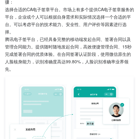
骤：
选择合适的CA电子签章平台。市场上有多个提供CA电子签章服务的
平台，企业或个人可以根据自身需求和实际情况选择一个合适的平
台。可以考虑平台的技术能力、安全性、用户评价等因素进行选
择。
腾讯电子签平台，已经具备完整的移动端发起合同、签署合同以及
管理合同能力。提供随时随地发起合同，高效便捷管理合同、15秒
完成签署合同的优质体验。在合同签署认证阶段，使用微信原生的
人脸核身能力，识别准确度高达99.80%，人脸识别准确率业界领
先。