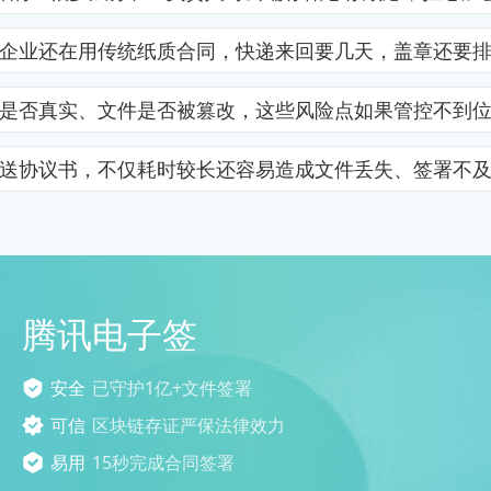
企业还在用传统纸质合同，快递来回要几天，盖章还要
是否真实、文件是否被篡改，这些风险点如果管控不到
送协议书，不仅耗时较长还容易造成文件丢失、签署不
腾讯电子签
安全
已守护1亿+文件签署
可信
区块链存证严保法律效力
易用
15秒完成合同签署