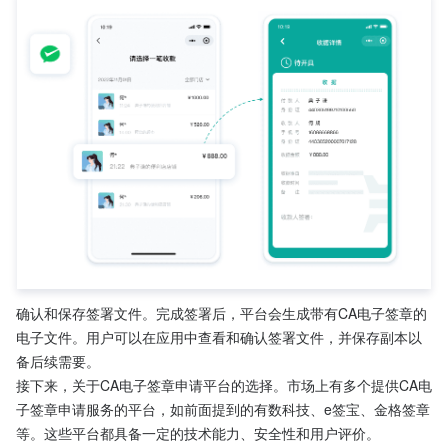
确认和保存签署文件。完成签署后，平台会生成带有CA电子签章的
电子文件。用户可以在应用中查看和确认签署文件，并保存副本以
备后续需要。
接下来，关于CA电子签章申请平台的选择。市场上有多个提供CA电
子签章申请服务的平台，如前面提到的有数科技、e签宝、金格签章
等。这些平台都具备一定的技术能力、安全性和用户评价。