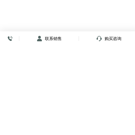
联系销售
购买咨询
放心签署 弹指间
小程序
公众号
关注我们