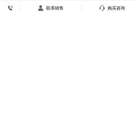
联系销售
购买咨询
放心签署 弹指间
小程序
公众号
关注我们
购买咨询