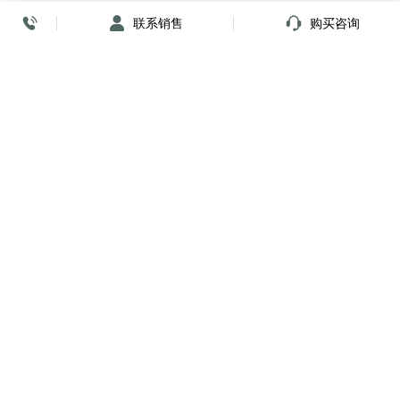
联系销售
购买咨询
放心签署 弹指间
小程序
公众号
关注我们
购买咨询