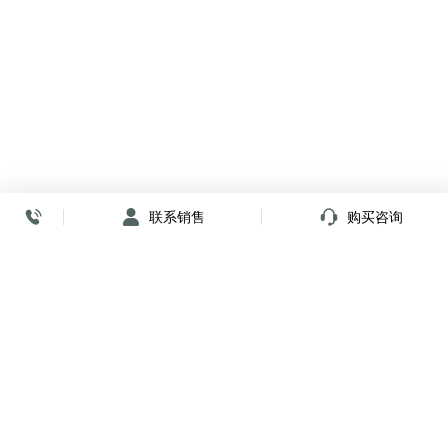
联系销售
购买咨询
放心签署 弹指间
小程序
公众号