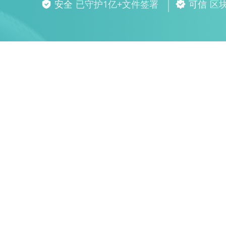
安全
已守护1亿+文件签署
可信
区