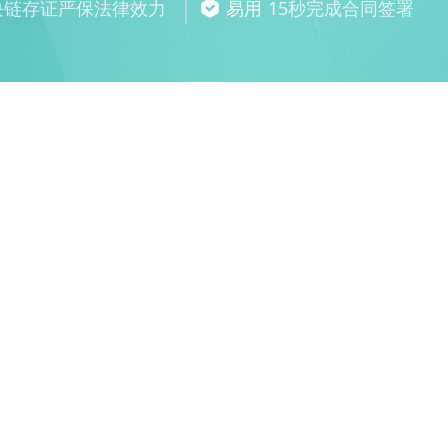
块链存证严保法律效力
易用
15秒完成合同签署