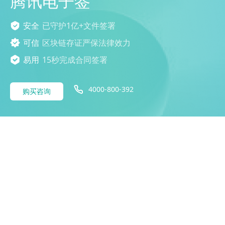
腾讯电子签
安全
已守护1亿+文件签署
可信
区块链存证严保法律效力
易用
15秒完成合同签署
4000-800-392
购买咨询