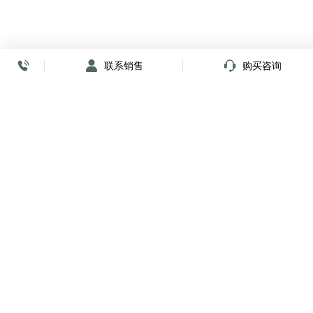
联系销售
购买咨询
放心签署 弹指间
小程序
公众号
关注我们