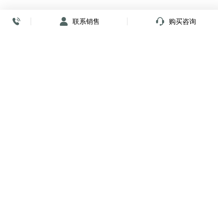
联系销售
购买咨询
放心签署 弹指间
小程序
公众号
关注我们
购买咨询