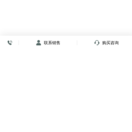
联系销售
购买咨询
放心签署 弹指间
小程序
公众号
关注我们