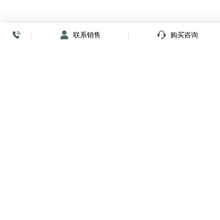
联系销售
购买咨询
放心签署 弹指间
小程序
公众号
关注我们