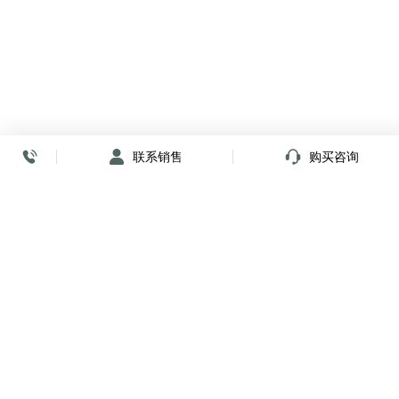
联系销售
购买咨询
放心签署 弹指间
小程序
公众号
关注我们