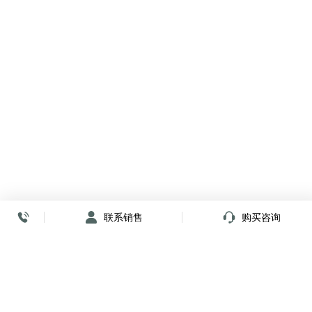
联系销售
购买咨询
放心签署 弹指间
小程序
公众号