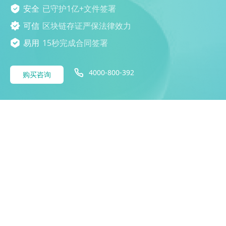
安全
已守护1亿+文件签署
可信
区块链存证严保法律效力
易用
15秒完成合同签署
4000-800-392
购买咨询