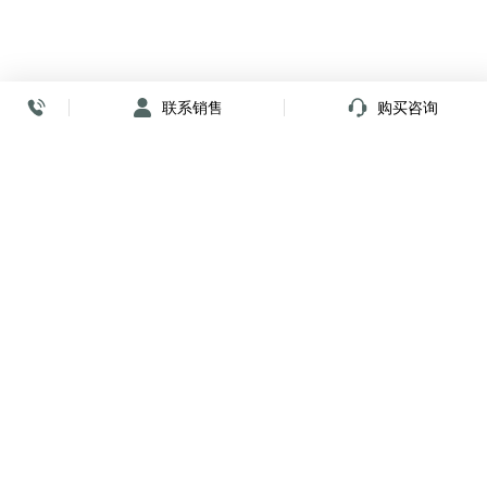
联系销售
购买咨询
放心签署 弹指间
小程序
公众号
关注我们