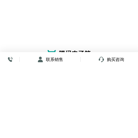
联系销售
购买咨询
放心签署 弹指间
小程序
公众号
关注我们