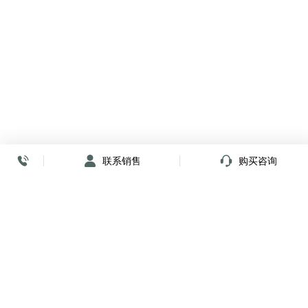
联系销售
购买咨询
放心签署 弹指间
小程序
公众号